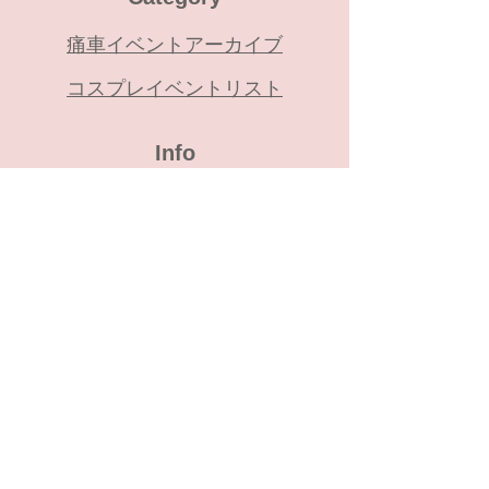
痛車イベントアーカイブ
コスプレイベントリスト
​Info
お問い合せ
About
​体験企画の注意事項
イベント参加の諸注意
プライバシーポリシー
ZOOMの利用について