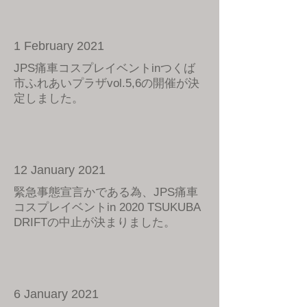
1 February 2021
JPS痛車コスプレイベントinつくば
市ふれあいプラザvol.5,6の開催が決
定しました。
12 January 2021
緊急事態宣言かである為、JPS痛車
コスプレイベントin 2020 TSUKUBA
DRIFTの中止が決まりました。
6 January 2021