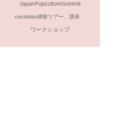
JapanPopcultureSummit
cocodoko体験ツアー、講座
ワークショップ
Category
痛車イベントアーカイブ
コスプレイベントリスト
​Info
お問い合せ
About
​体験企画の注意事項