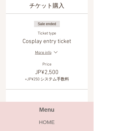
チケット購入
Sale ended
Ticket type
Cosplay entry ticket
More info
Price
JP¥2,500
+JP¥250 システム手数料
Menu
HOME