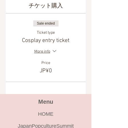
チケット購入
Sale ended
Ticket type
Cosplay entry ticket
More info
Price
JP¥0
Menu
HOME
JapanPopcultureSummit