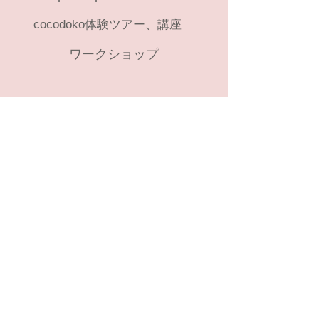
cocodoko体験ツアー、講座
ワークショップ
Category
痛車イベントアーカイブ
コスプレイベントリスト
​Info
お問い合せ
About
​体験企画の注意事項